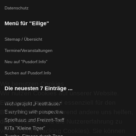
Datenschutz
Menü für "Eilige"
Sitemap / Übersicht
Termine/Veranstaltungen
Neu auf "Pusdorf.Info"
Suchen auf Pusdorf.Info
Wir benutzen Cookies
Die neuesten 7 Einträge ...
Wir nutzen Cookies auf unserer Website.
Einige von ihnen sind essenziell für den
Wohnprojekt „Fleethäuser“
Betrieb der Seite, während andere uns helfen,
Everything with perspective
Spielhaus und Freizeit-Treff
diese Website und die Nutzererfahrung zu
KiTa "Kleine Tiger"
verbessern (Tracking Cookies). Sie können