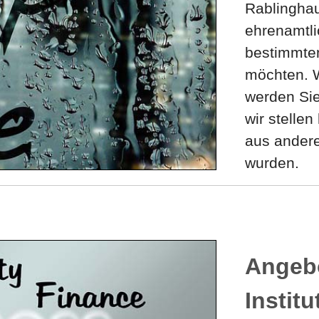
Rablinghau
ehrenamtli
bestimmten
möchten. 
werden Sie
wir stelle
aus ander
wurden.
Angeb
Instit