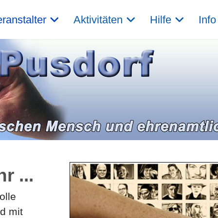
ranstalter
Aktivitäten
Hilfe
Info
 ...
olle
d mit