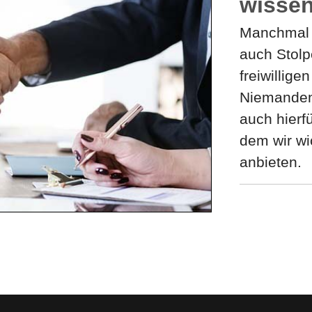
wissen
Manchmal g
auch Stolp
freiwillige
Niemanden 
auch hierf
dem wir wi
anbieten.