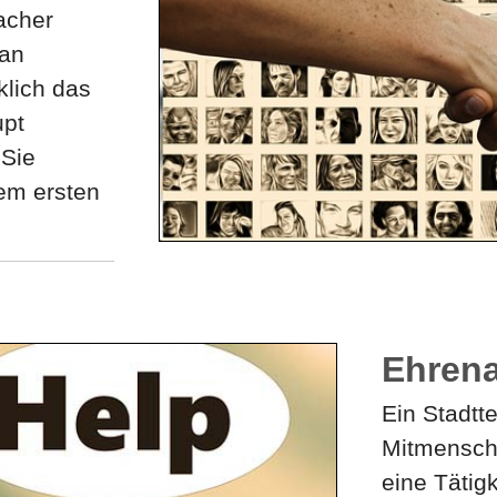
acher
man
klich das
upt
 Sie
em ersten
Ehrena
Ein Stadtte
Mitmensche
eine Tätig