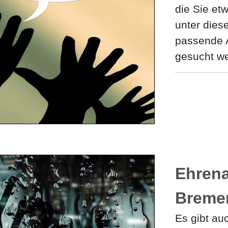
die Sie et
unter die
passende A
gesucht w
Ehrena
Breme
Es gibt au