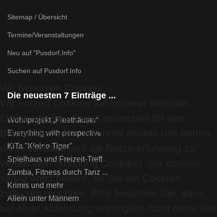
Sitemap / Übersicht
Termine/Veranstaltungen
Neu auf "Pusdorf.Info"
Suchen auf Pusdorf.Info
Wir benutzen Cookies
Die neuesten 7 Einträge ...
Wir nutzen Cookies auf unserer Website.
Einige von ihnen sind essenziell für den
Wohnprojekt „Fleethäuser“
Betrieb der Seite, während andere uns helfen,
Everything with perspective
KiTa "Kleine Tiger"
diese Website und die Nutzererfahrung zu
Spielhaus und Freizeit-Treff
verbessern (Tracking Cookies). Sie können
Zumba, Fitness durch Tanz ...
selbst entscheiden, ob Sie die Cookies
Krimis und mehr
zulassen möchten. Bitte beachten Sie, dass
Allein unter Männern
bei einer Ablehnung womöglich nicht mehr alle