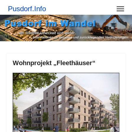
Pusdorf.Info
Wohnprojekt „Fleethäuser“