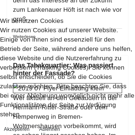
denn das Interesse an der Zukunft
zum Lankenauer Höft ist nach wie vor
groß …
Wir benutzen Cookies
Wir nutzen Cookies auf unserer Website.
Weiterlesen …
Einige von ihnen sind essenziell für den
Betrieb der Seite, während andere uns helfen,
diese Website und die Nutzererfahrung zu
Das Tabakquartier: Was passiert
verbessern (Tracking Cookies). Sie können
hinter der Fassade?
selbst entscheiden, ob Sie die Cookies
zulassen möchten. Bitte beachten Sie, dass
bei einer Ablehnung womöglich nicht mehr alle
Wer aktuell an den Gebäuden in der
Funktionalitäten der Seite zur Verfügung
Hermann-Ritter-Straße oder dem
stehen.
Hempenweg in Bremen-
Woltmershausen vorbeikommt, wird
Akzeptieren
Ablehnen