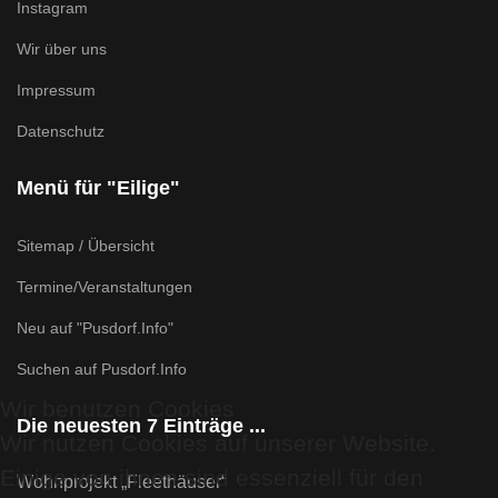
Instagram
Wir über uns
Impressum
Datenschutz
Menü für "Eilige"
Sitemap / Übersicht
Termine/Veranstaltungen
Neu auf "Pusdorf.Info"
Suchen auf Pusdorf.Info
Wir benutzen Cookies
Die neuesten 7 Einträge ...
Wir nutzen Cookies auf unserer Website.
Einige von ihnen sind essenziell für den
Wohnprojekt „Fleethäuser“