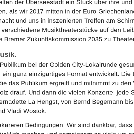
elten der Überseestadt ein Stück über ihre u
, als wir 2017 mitten in der Euro-Griechenlan
acht und uns in inszenierten Treffen am Schirm
 verschiedene Musiktheaterstücke auf den Lei
ie Bremer Zukunftskommission 2035 zu Theater 
usik.
 Publikum bei der Golden City-Lokalrunde ges
in ganz einzigartiges Format entwickelt. Die L
 die das Publikum ergreift und mitnimmt zu den
olz drauf. Und dann die vielen Konzerte; jede S
rnadette La Hengst, von Bernd Begemann bis
nd Vladi Wostok.
äreren Bedingungen. Wir sind dankbar, dass wi