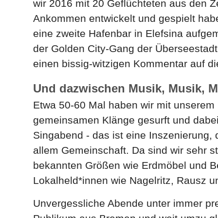
wir 2016 mit 20 Geflüchteten aus den Z
Ankommen entwickelt und gespielt haben
eine zweite Hafenbar in Elefsina aufgem
der Golden City-Gang der Überseestadt
einen bissig-witzigen Kommentar auf d
Und dazwischen Musik, Musik, M
Etwa 50-60 Mal haben wir mit unserem
gemeinsamen Klänge gesurft und dabei e
Singabend - das ist eine Inszenierung,
allem Gemeinschaft. Da sind wir sehr st
bekannten Größen wie Erdmöbel und Be
Lokalheld*innen wie Nagelritz, Rausz u
Unvergessliche Abende unter immer prek