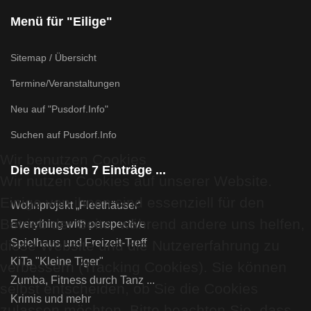
Menü für "Eilige"
Sitemap / Übersicht
Termine/Veranstaltungen
Neu auf "Pusdorf.Info"
Suchen auf Pusdorf.Info
Wir benutzen Cookies
Die neuesten 7 Einträge ...
Wir nutzen Cookies auf unserer Website.
Einige von ihnen sind essenziell für den
Wohnprojekt „Fleethäuser“
Betrieb der Seite, während andere uns helfen,
Everything with perspective
Spielhaus und Freizeit-Treff
diese Website und die Nutzererfahrung zu
KiTa "Kleine Tiger"
verbessern (Tracking Cookies). Sie können
Zumba, Fitness durch Tanz ...
selbst entscheiden, ob Sie die Cookies
Krimis und mehr
zulassen möchten. Bitte beachten Sie, dass