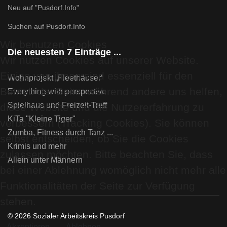
Neu auf "Pusdorf.Info"
Suchen auf Pusdorf.Info
Wir benutzen Cookies
Die neuesten 7 Einträge ...
Wir nutzen Cookies auf unserer Website.
Einige von ihnen sind essenziell für den
Wohnprojekt „Fleethäuser“
Betrieb der Seite, während andere uns helfen,
Everything with perspective
Spielhaus und Freizeit-Treff
diese Website und die Nutzererfahrung zu
KiTa "Kleine Tiger"
verbessern (Tracking Cookies). Sie können
Zumba, Fitness durch Tanz ...
selbst entscheiden, ob Sie die Cookies
Krimis und mehr
zulassen möchten. Bitte beachten Sie, dass
Allein unter Männern
bei einer Ablehnung womöglich nicht mehr alle
Funktionalitäten der Seite zur Verfügung
stehen.
© 2026 Sozialer Arbeitskreis Pusdorf
Akzeptieren
Ablehnen