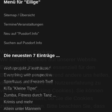
Menü für "Eilige"
Sitemap / Übersicht
Termine/Veranstaltungen
Neu auf "Pusdorf.Info"
Suchen auf Pusdorf.Info
Wir benutzen Cookies
Die neuesten 7 Einträge ...
Wir nutzen Cookies auf unserer Website.
Einige von ihnen sind essenziell für den
Wohnprojekt „Fleethäuser“
Betrieb der Seite, während andere uns helfen,
Everything with perspective
Spielhaus und Freizeit-Treff
diese Website und die Nutzererfahrung zu
KiTa "Kleine Tiger"
verbessern (Tracking Cookies). Sie können
Zumba, Fitness durch Tanz ...
selbst entscheiden, ob Sie die Cookies
Krimis und mehr
zulassen möchten. Bitte beachten Sie, dass
Allein unter Männern