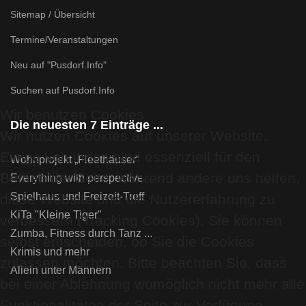
Sitemap / Übersicht
Termine/Veranstaltungen
Neu auf "Pusdorf.Info"
Suchen auf Pusdorf.Info
Wir benutzen Cookies
Die neuesten 7 Einträge ...
Wir nutzen Cookies auf unserer Website.
Einige von ihnen sind essenziell für den
Wohnprojekt „Fleethäuser“
Betrieb der Seite, während andere uns helfen,
Everything with perspective
Spielhaus und Freizeit-Treff
diese Website und die Nutzererfahrung zu
KiTa "Kleine Tiger"
verbessern (Tracking Cookies). Sie können
Zumba, Fitness durch Tanz ...
selbst entscheiden, ob Sie die Cookies
Krimis und mehr
zulassen möchten. Bitte beachten Sie, dass
Allein unter Männern
bei einer Ablehnung womöglich nicht mehr alle
Funktionalitäten der Seite zur Verfügung